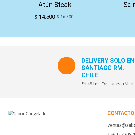
Atún Steak
Sal
$
14.500
$
16.500
DELIVERY SOLO EN
SANTIAGO RM.
CHILE
En 48 hrs. De Lunes a Viern
CONTACTO
ventas@sabo
+56 9 7708 