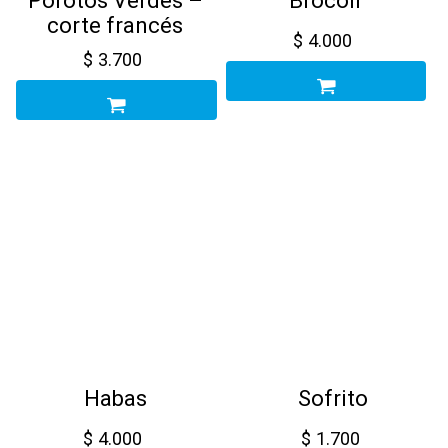
Porotos Verdes –
Brócoli
corte francés
$
4.000
$
3.700
Habas
Sofrito
$
4.000
$
1.700