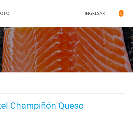
ACTO
INGRESAR
0
el Champiñón Queso