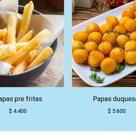
apas pre fritas
Papas duques
$
4.400
$
5.600