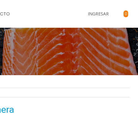
ACTO
INGRESAR
0
nera